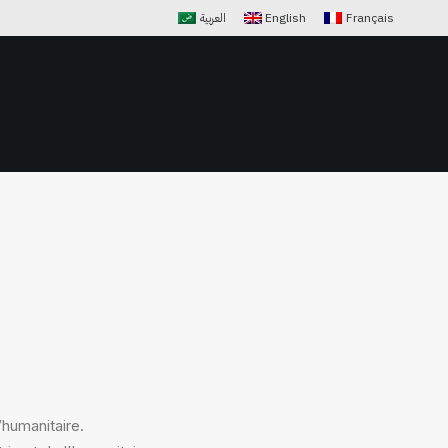
العربية
English
Français
LIENTS
NOTRE ÉQUIPE
NOUS CONTACTER
’humanitaire.