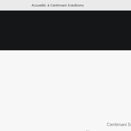
Accueillir. à Centimani Solultions
HOME
À PROPOS DE NOUS
NOS SER
Centimani So